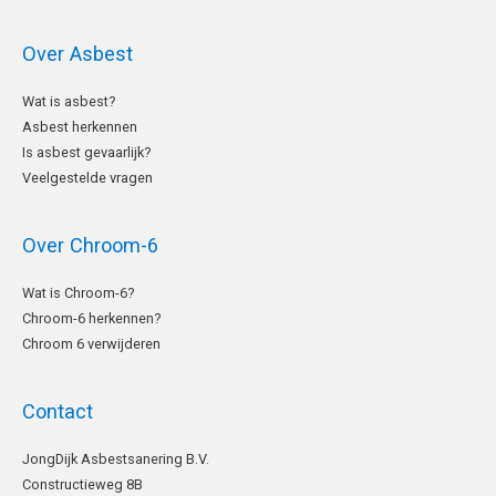
Over Asbest
Wat is asbest?
Asbest herkennen
Is asbest gevaarlijk?
Veelgestelde vragen
Over Chroom-6
Wat is Chroom-6?
Chroom-6 herkennen?
Chroom 6 verwijderen
Contact
LinkedIn
JongDijk Asbestsanering B.V.
Constructieweg 8B