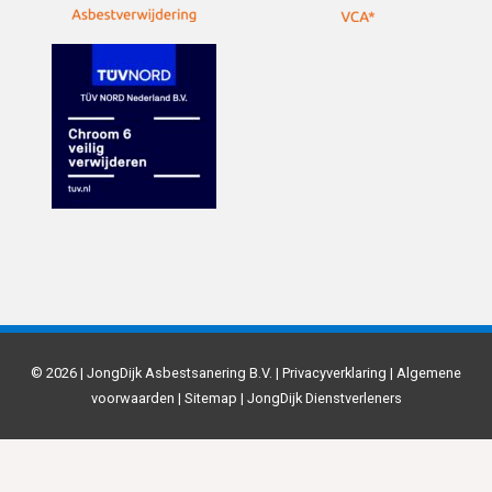
© 2026 | JongDijk Asbestsanering B.V. |
Privacyverklaring
|
Algemene
voorwaarden
|
Sitemap
|
JongDijk Dienstverleners