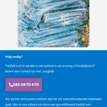
Hulp nodig?
Twijfelt u of er sprake is van asbest in uw woning of bedrijfpand?
Neem dan contact op met JongDijk.
085 0470 470
Als wij het vermoeden hebben dat het om asbesthoudende materialen
gaat, dan is ons advies om door een gecertificeerd bedrijf een