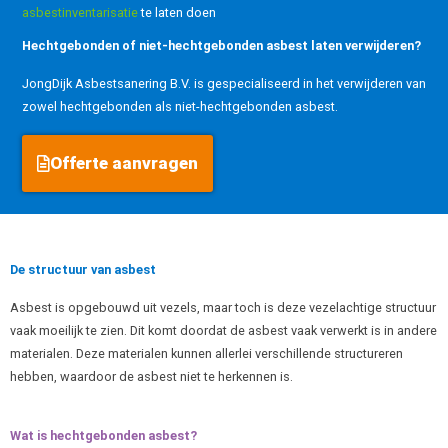
asbestinventarisatie
te laten doen
Hechtgebonden of niet-hechtgebonden asbest laten verwijderen?
JongDijk Asbestsanering B.V. is gespecialiseerd in het verwijderen van
zowel hechtgebonden als niet-hechtgebonden asbest.
Offerte aanvragen
De structuur van asbest
Asbest is opgebouwd uit vezels, maar toch is deze vezelachtige structuur
vaak moeilijk te zien. Dit komt doordat de asbest vaak verwerkt is in andere
materialen. Deze materialen kunnen allerlei verschillende structureren
hebben, waardoor de asbest niet te herkennen is.
Wat is hechtgebonden asbest?