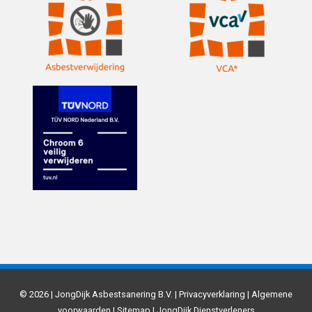
© 2026 | JongDijk Asbestsanering B.V. |
Privacyverklaring
|
Algemene
voorwaarden
|
Sitemap
|
JongDijk Dienstverleners