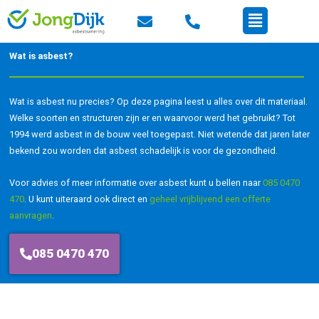
Ga
Menu
naar
de
Wat is asbest?
inhoud
Wat is asbest nu precies? Op deze pagina leest u alles over dit materiaal.
Welke soorten en structuren zijn er en waarvoor werd het gebruikt? Tot
1994 werd asbest in de bouw veel toegepast. Niet wetende dat jaren later
bekend zou worden dat asbest schadelijk is voor de gezondheid.
Voor advies of meer informatie over asbest kunt u bellen naar
085 0470
470
. U kunt uiteraard ook direct en
geheel vrijblijvend een offerte
aanvragen
.
085 0470 470