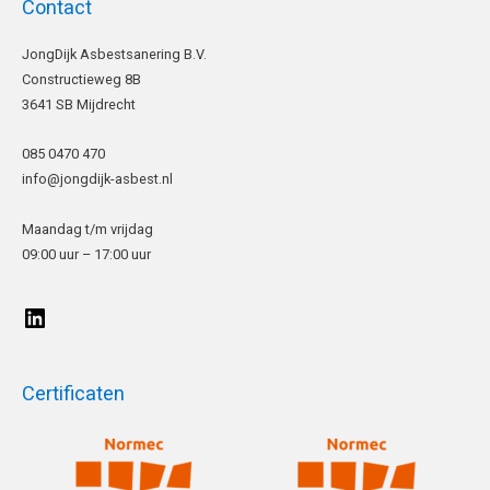
Contact
LinkedIn
JongDijk Asbestsanering B.V.
Constructieweg 8B
3641 SB Mijdrecht
085 0470 470
info@jongdijk-asbest.nl
Maandag t/m vrijdag
09:00 uur – 17:00 uur
Certificaten