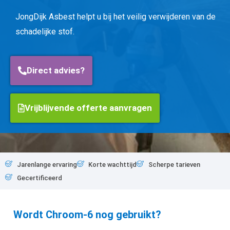
JongDijk Asbest helpt u bij het veilig verwijderen van de
schadelijke stof.
Direct advies?
Vrijblijvende offerte aanvragen
Jarenlange ervaring
Korte wachttijd
Scherpe tarieven
Gecertificeerd
Wordt Chroom-6 nog gebruikt?