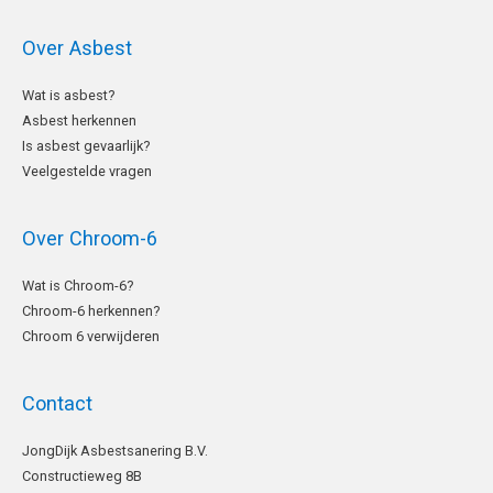
Over Asbest
Wat is asbest?
Asbest herkennen
Is asbest gevaarlijk?
Veelgestelde vragen
Over Chroom-6
Wat is Chroom-6?
Chroom-6 herkennen?
Chroom 6 verwijderen
Contact
LinkedIn
JongDijk Asbestsanering B.V.
Constructieweg 8B