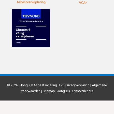
© 2026 | JongDijk Asbestsanering B.V. |
Privacyverklaring
|
Algemene
voorwaarden
|
Sitemap
|
JongDijk Dienstverleners