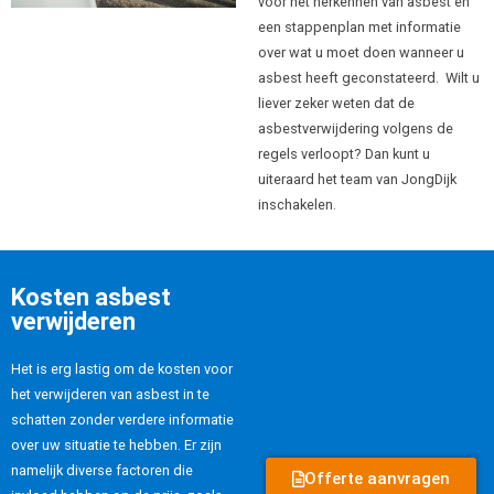
voor het herkennen van asbest en
een stappenplan met informatie
over wat u moet doen wanneer u
asbest heeft geconstateerd. Wilt u
liever zeker weten dat de
asbestverwijdering volgens de
regels verloopt? Dan kunt u
uiteraard het team van JongDijk
inschakelen.
Kosten asbest
verwijderen
Het is erg lastig om de kosten voor
het verwijderen van asbest in te
schatten zonder verdere informatie
over uw situatie te hebben. Er zijn
namelijk diverse factoren die
Offerte aanvragen