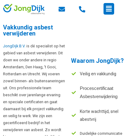
Ga
Menu
naar
de
inhoud
Vakkundig asbest
verwijderen
JongDijk B.V.
is dé specialist op het
gebied van asbest verwijderen. Dit
Waarom JongDijk?
doen we onder andere in regio
Amsterdam, Den Haag, ’t Gooi,
Veilig en vakkundig
Rotterdam en Utrecht. Wij voeren
zowel binnen- als buitensaneringen
uit. Ons professionele team
Procescertificaat
beschikt over jarenlange ervaring
Asbestverwijdering
en speciale certificaten en gaat
daarnaast bij elk project vakkundig
Korte wachttijd, snel
en veilig te werk. We zijn een
abestvrij
gecertificeerd bedrijf in het
verwijderen van asbest. Zo wordt
Duidelijke communicatie