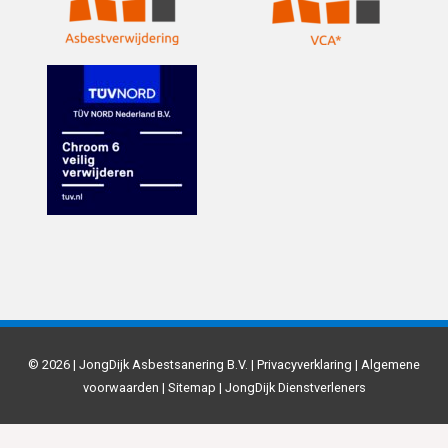
© 2026 | JongDijk Asbestsanering B.V. |
Privacyverklaring
|
Algemene
voorwaarden
|
Sitemap
|
JongDijk Dienstverleners