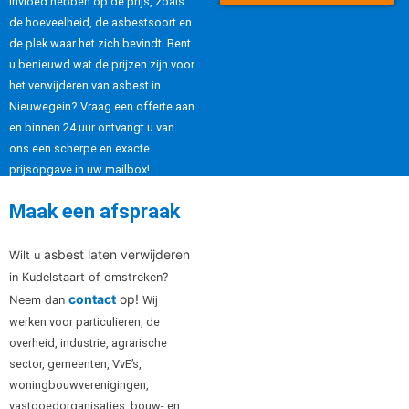
invloed hebben op de prijs, zoals
de hoeveelheid, de asbestsoort en
de plek waar het zich bevindt. Bent
u benieuwd wat de prijzen zijn voor
het verwijderen van asbest in
Nieuwegein? Vraag een offerte aan
en binnen 24 uur ontvangt u van
ons een scherpe en exacte
prijsopgave in uw mailbox!
Maak een afspraak
asbest laten verwijderen
Wilt u
in Kudelstaart of omstreken?
contact
op!
Neem dan
Wij
werken voor particulieren, de
overheid, industrie, agrarische
sector, gemeenten, VvE’s,
woningbouwverenigingen,
vastgoedorganisaties, bouw- en