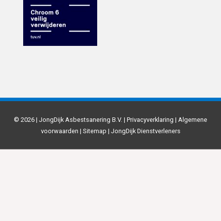
© 2026 | JongDijk Asbestsanering B.V. |
Privacyverklaring
|
Algemene
voorwaarden
|
Sitemap
|
JongDijk Dienstverleners