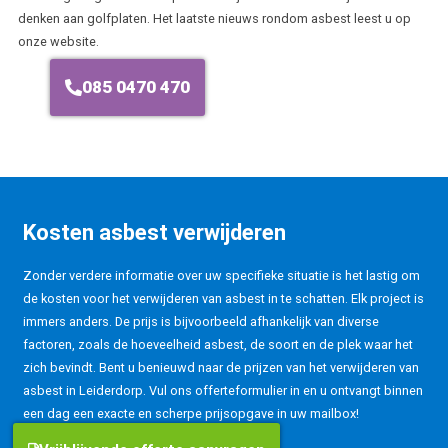
denken aan golfplaten. Het laatste nieuws rondom asbest leest u op
onze website.
085 0470 470
Kosten asbest verwijderen
Zonder verdere informatie over uw specifieke situatie is het lastig om
de kosten voor het verwijderen van asbest in te schatten. Elk project is
immers anders. De prijs is bijvoorbeeld afhankelijk van diverse
factoren, zoals de hoeveelheid asbest, de soort en de plek waar het
zich bevindt. Bent u benieuwd naar de prijzen van het verwijderen van
asbest in Leiderdorp. Vul ons offerteformulier in en u ontvangt binnen
een dag een exacte en scherpe prijsopgave in uw mailbox!