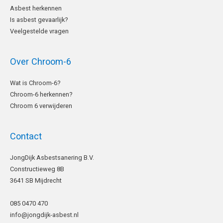
Asbest herkennen
Is asbest gevaarlijk?
Veelgestelde vragen
Over Chroom-6
Wat is Chroom-6?
Chroom-6 herkennen?
Chroom 6 verwijderen
Contact
LinkedIn
JongDijk Asbestsanering B.V.
Constructieweg 8B
3641 SB Mijdrecht
085 0470 470
info@jongdijk-asbest.nl