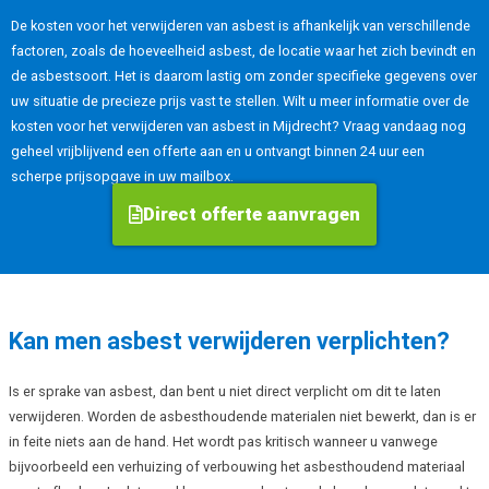
De kosten voor het verwijderen van asbest is afhankelijk van verschillende
factoren, zoals de hoeveelheid asbest, de locatie waar het zich bevindt en
de asbestsoort. Het is daarom lastig om zonder specifieke gegevens over
uw situatie de precieze prijs vast te stellen. Wilt u meer informatie over de
kosten voor het verwijderen van asbest in Mijdrecht? Vraag vandaag nog
geheel vrijblijvend een offerte aan en u ontvangt binnen 24 uur een
scherpe prijsopgave in uw mailbox.
Direct offerte aanvragen
Kan men asbest verwijderen verplichten?
Is er sprake van asbest, dan bent u niet direct verplicht om dit te laten
verwijderen. Worden de asbesthoudende materialen niet bewerkt, dan is er
in feite niets aan de hand. Het wordt pas kritisch wanneer u vanwege
bijvoorbeeld een verhuizing of verbouwing het asbesthoudend materiaal