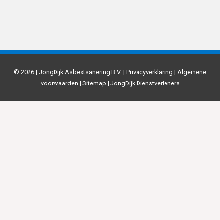
© 2026 | JongDijk Asbestsanering B.V. |
Privacyverklaring
|
Algemene
voorwaarden
|
Sitemap
|
JongDijk Dienstverleners