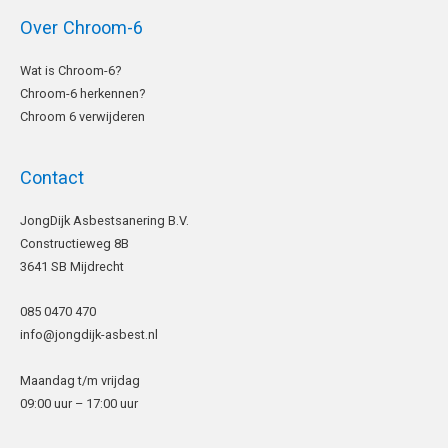
Over Chroom-6
Wat is Chroom-6?
Chroom-6 herkennen?
Chroom 6 verwijderen
Contact
LinkedIn
JongDijk Asbestsanering B.V.
Constructieweg 8B
3641 SB Mijdrecht
085 0470 470
info@jongdijk-asbest.nl
Maandag t/m vrijdag
09:00 uur – 17:00 uur