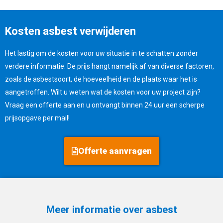
Kosten asbest verwijderen
Het lastig om de kosten voor uw situatie in te schatten zonder
verdere informatie. De prijs hangt namelijk af van diverse factoren,
zoals de asbestsoort, de hoeveelheid en de plaats waar het is
aangetroffen. Wilt u weten wat de kosten voor uw project zijn?
Vraag een offerte aan en u ontvangt binnen 24 uur een scherpe
prijsopgave per mail!
Offerte aanvragen
Meer informatie over asbest