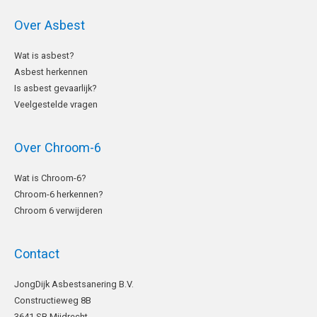
Over Asbest
Wat is asbest?
Asbest herkennen
Is asbest gevaarlijk?
Veelgestelde vragen
Over Chroom-6
Wat is Chroom-6?
Chroom-6 herkennen?
Chroom 6 verwijderen
Contact
LinkedIn
JongDijk Asbestsanering B.V.
Constructieweg 8B
3641 SB Mijdrecht