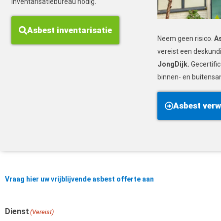
inventarisatiebureau nodig.
Asbest inventarisatie
Neem geen risico.
A
vereist een deskund
JongDijk.
Gecertific
binnen- en buitensa
Asbest verw
Vraag hier uw vrijblijvende asbest offerte aan
Dienst
Voornaam
(Vereist)