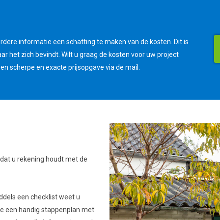
erdere informatie een schatting te maken van de kosten. Dit is
ar het zich bevindt. Wilt u graag de kosten voor uw project
een scherpe en exacte prijsopgave via de mail.
k dat u rekening houdt met de
iddels een checklist weet u
te een handig stappenplan met