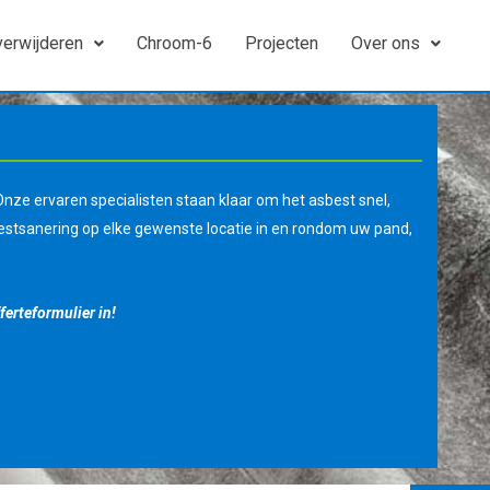
verwijderen
Chroom-6
Projecten
Over ons
nze ervaren specialisten staan klaar om het asbest snel,
sbestsanering op elke gewenste locatie in en rondom uw pand,
ferteformulier in!