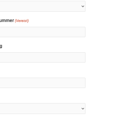
nummer
(Vereist)
g