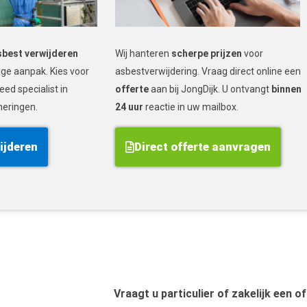
sbest verwijderen
Wij hanteren
scherpe prijzen
voor
ige aanpak. Kies voor
asbestverwijdering. Vraag direct online een
eed specialist in
offerte
aan bij JongDijk. U ontvangt
binnen
neringen.
24 uur
reactie in uw mailbox.
ijderen
Direct offerte aanvragen
Vraagt u particulier of zakelijk een o