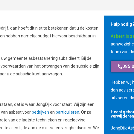
Hulp nodig
ijf, dan hoeft dit niet te betekenen dat u de kosten
en hebben namelijk budget hiervoor beschikbaar in
Asbest is z
aanwezighei
team van Jo
f uw gemeente asbestsanering subsidieert. Bij de
e voorwaarden van het ontvangen van de subsidie zijn
085 
aar u de subsidie kunt aanvragen.
Hebben wij h
dan adviser
uitvoeren do
staan, dat is waar JongDijk voor staat. Wij zijn een
Hechtgebon
n van asbest voor
bedrijven
en
particulieren
. Onze
verwijdere
gte van de laatste technieken en regelgeving.
te allen tijde aan de milieu- en veiligheidseisen. We
JongDijk Asb