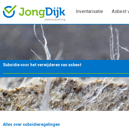
Ga
naar
Inventarisatie
Asbest 
de
inhoud
Subsidie voor het verwijderen van asbest
Alles over subsidieregelingen