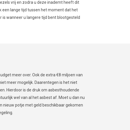
zels vrij en zodra u deze inademt heeft dit
ak een lange tijd tussen het moment dat het
is wanneer u langere tijd bent blootgesteld
budget meer over. Ook de extra €8 miljoen van
niet meer mogelijk. Daarentegen is het niet
ben. Hierdoor is de druk om asbesthoudende
tuurlijk wel van al het asbest af. Moet u dan nu
is een nieuw potje met geld beschikbaar gekomen
egeling.