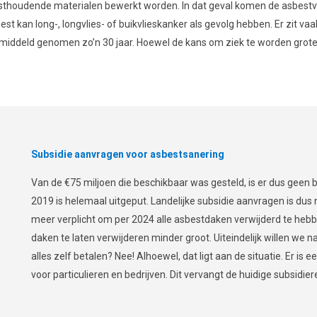
esthoudende materialen bewerkt worden. In dat geval komen de asbestve
 kan long-, longvlies- of buikvlieskanker als gevolg hebben. Er zit va
ddeld genomen zo’n 30 jaar. Hoewel de kans om ziek te worden groter 
Subsidie aanvragen voor asbestsanering
Van de €75 miljoen die beschikbaar was gesteld, is er dus geen 
2019 is helemaal uitgeput. Landelijke subsidie aanvragen is dus 
meer verplicht om per 2024 alle asbestdaken verwijderd te heb
daken te laten verwijderen minder groot. Uiteindelijk willen we na
alles zelf betalen? Nee! Alhoewel, dat ligt aan de situatie. Er 
voor particulieren en bedrijven. Dit vervangt de huidige subsidier