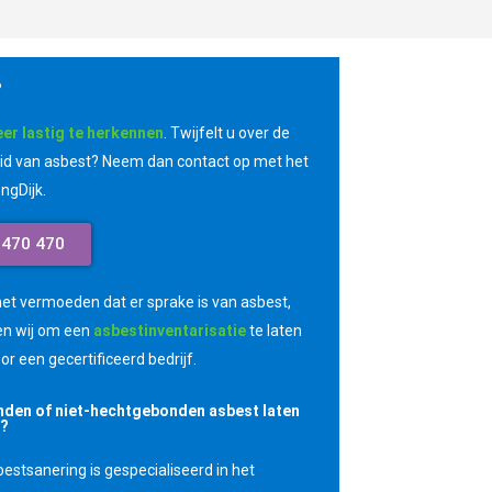
?
eer lastig te herkennen
. Twijfelt u over de
d van asbest? Neem dan contact op met het
ngDijk.
0470 470
et vermoeden dat er sprake is van asbest,
en wij om een
asbestinventarisatie
te laten
or een gecertificeerd bedrijf.
den of niet-hechtgebonden asbest laten
n?
estsanering is gespecialiseerd in het