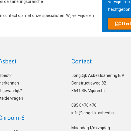
nen de saneringsbranche.
verwijderen
hechtgebon
contact op met onze specialisten. Wij verwijderen
Offer
Asbest
Contact
LinkedIn
asbest?
JongDijk Asbestsanering B.V.
herkennen
Constructieweg 8B
t gevaarlijk?
3641 SB Mijdrecht
telde vragen
085 0470 470
info@jongdijk-asbest.nl
 Chroom-6
Maandag t/m vrijdag