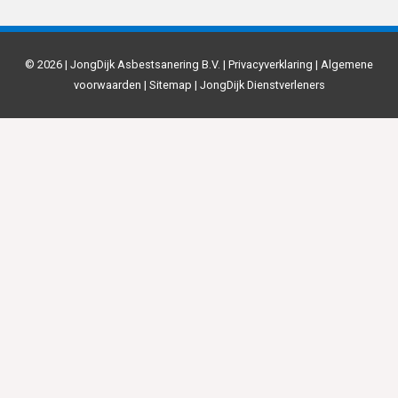
© 2026 | JongDijk Asbestsanering B.V. |
Privacyverklaring
|
Algemene
voorwaarden
|
Sitemap
|
JongDijk Dienstverleners