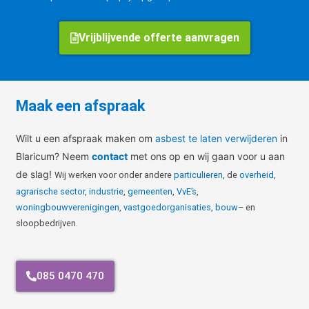
Vrijblijvende offerte aanvragen
Maak een afspraak
Wilt u een afspraak maken om
asbest te laten verwijderen
in
Blaricum? Neem
contact
met ons op en wij gaan voor u aan
de slag!
Wij werken voor onder andere
particulieren
, de
overheid
,
agrarische sector
,
industrie
,
gemeenten
,
VvE’s
,
woningbouwverenigingen
,
vastgoedorganisaties
,
bouw
– en
sloopbedrijven.
085 0470 470