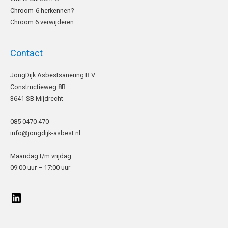
Chroom-6 herkennen?
Chroom 6 verwijderen
Contact
LinkedIn
JongDijk Asbestsanering B.V.
Constructieweg 8B
3641 SB Mijdrecht
085 0470 470
info@jongdijk-asbest.nl
Maandag t/m vrijdag
09:00 uur – 17:00 uur