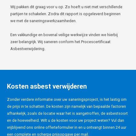
Wij pakken dit graag voor u op. Zo hoeft u niet met verschillende
partijen te schakelen. Zodra dit rapport is opgeleverd beginnen
we met de saneringswerkzaamheden.
Een vakkundige en bovenal veilige werkwijze vinden we hierbij
zeer belangrijk. Wij saneren conform het Procescertificaat
Asbestverwijdering.
Kosten asbest verwijderen
Zonder verdere informatie over uw saneringsproject, is het lastig om
de prijs in te schatten. De kosten zijn namelijk van bepaalde factoren
afhankelijk, zoals de locatie waar het is aangetroffen, de asbestsoort
en de hoeveelheid. Wilt u de kosten voor uw project weten? Vul dan
vrijblijvend ons online offerteformulier in en u ontvangt binnen 24 uur
een complete en scherpe prijsopgave per mail.