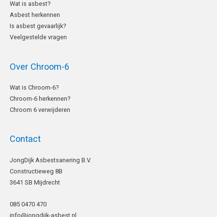
Wat is asbest?
Asbest herkennen
Is asbest gevaarlijk?
Veelgestelde vragen
Over Chroom-6
Wat is Chroom-6?
Chroom-6 herkennen?
Chroom 6 verwijderen
Contact
LinkedIn
JongDijk Asbestsanering B.V.
Constructieweg 8B
3641 SB Mijdrecht
085 0470 470
info@jongdijk-asbest.nl