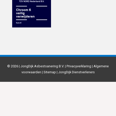
© 2026 | JongDijk Asbestsanering B.V. |
Privacyverklaring
|
Algemene
voorwaarden
|
Sitemap
|
JongDijk Dienstverleners