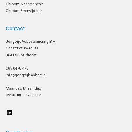
Chroom-6 herkennen?
Chroom 6 verwijderen
Contact
LinkedIn
JongDijk Asbestsanering B.V.
Constructieweg 8B
3641 SB Mijdrecht
085 0470 470
info@jongdijk-asbest.nl
Maandag t/m vrijdag
09:00 uur – 17:00 uur