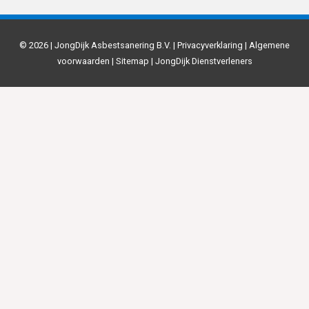
© 2026 | JongDijk Asbestsanering B.V. |
Privacyverklaring
|
Algemene
voorwaarden
|
Sitemap
|
JongDijk Dienstverleners