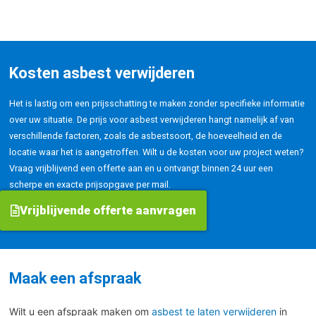
Kosten asbest verwijderen
Het is lastig om een prijsschatting te maken zonder specifieke informatie
over uw situatie. De prijs voor asbest verwijderen hangt namelijk af van
verschillende factoren, zoals de asbestsoort, de hoeveelheid en de
locatie waar het is aangetroffen. Wilt u de kosten voor uw project weten?
Vraag vrijblijvend een offerte aan en u ontvangt binnen 24 uur een
scherpe en exacte prijsopgave per mail.
Vrijblijvende offerte aanvragen
Maak een afspraak
Wilt u een afspraak maken om
asbest te laten verwijderen
in