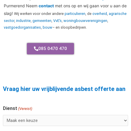
Purmerend Neem
contact
met ons op en wij gaan voor u aan de
slag!
Wij werken voor onder andere
particulieren
, de
overheid
,
agrarische
sector
,
industrie
,
gemeenten
,
VvE’s
,
woningbouwverenigingen
,
vastgoedorganisaties
,
bouw
– en sloopbedrijven.
085 0470 470
Vraag hier uw vrijblijvende asbest offerte aan
Dienst
Voornaam
(Vereist)